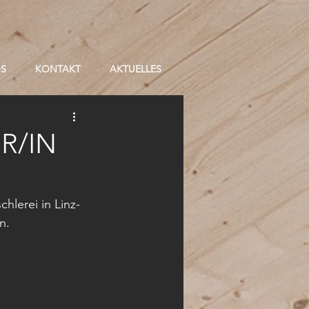
OS
KONTAKT
AKTUELLES
R/IN
lerei in Linz-
n.