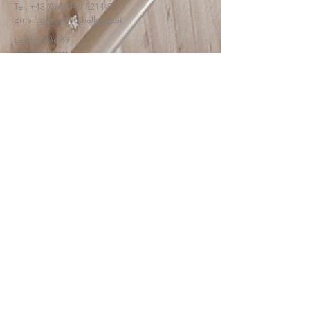
Tel:
+43 (0) 6134
/ 8214-0
Email:
office@htl-hallstatt.at
Lahnstraße 69
4830 Hallstatt
© 2025
HTBLA Hallstatt
IMPRESSUM
DATENSCHUTZ
SCHREIBEN SIE UNS: