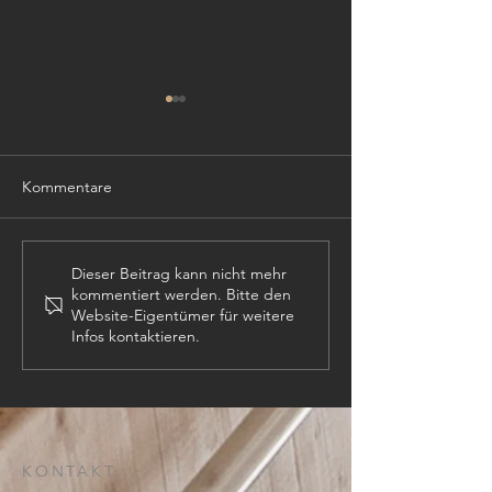
Kommentare
TISCHLER (m,w,
PROJEKTLEITER (m,w,d)
Dieser Beitrag kann nicht mehr
kommentiert werden. Bitte den
Website-Eigentümer für weitere
Infos kontaktieren.
KONTAKT: