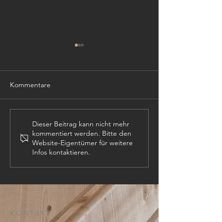
Kommentare
Gemeinsam Lebe
Von der Schulbank in den
Dieser Beitrag kann nicht mehr
kommentiert werden. Bitte den
Kirchenraum: Zwei Amben
Website-Eigentümer für weitere
aus Schüler:innenhand
Infos kontaktieren.
KONTAKT: