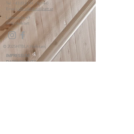
Tel:
+43 (0) 6134
/ 8214-0
Email:
office@htl-hallstatt.at
Lahnstraße 69
4830 Hallstatt
© 2025
HTBLA Hallstatt
IMPRESSUM
DATENSCHUTZ
SCHREIBEN SIE UNS: