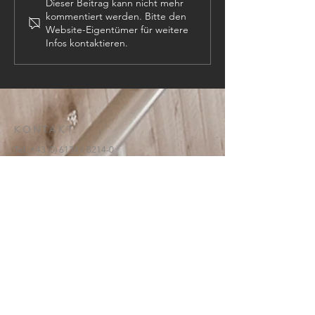
Dieser Beitrag kann nicht mehr
kommentiert werden. Bitte den
Website-Eigentümer für weitere
Infos kontaktieren.
KONTAKT:
Tel:
+43 (0) 6134
/ 8214-0
Email:
office@htl-hallstatt.at
Lahnstraße 69
4830 Hallstatt
© 2025
HTBLA Hallstatt
IMPRESSUM
DATENSCHUTZ