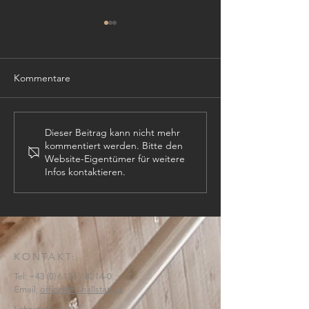
Kommentare
TISCHLER (m,w,
PROJEKTLEITER (m,w,d)
Dieser Beitrag kann nicht mehr
kommentiert werden. Bitte den
Website-Eigentümer für weitere
Infos kontaktieren.
KONTAKT:
Tel:
+43 (0) 6134
/ 8214-0
Email:
office@htl-hallstatt.at