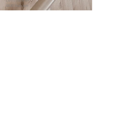
Lahnstraße 69
4830 Hallstatt
© 2025
HTBLA Hallstatt
IMPRESSUM
DATENSCHUTZ
SCHREIBEN SIE UNS: