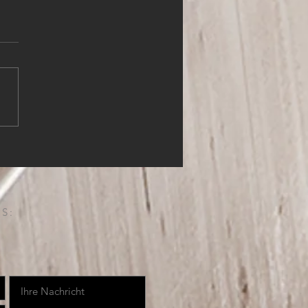
HLER (m,w,d)
S: