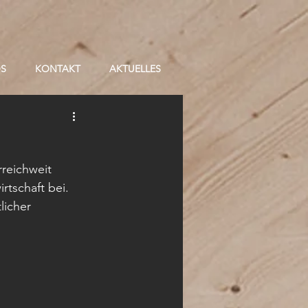
OS
KONTAKT
AKTUELLES
reichweit 
rtschaft bei. 
licher 