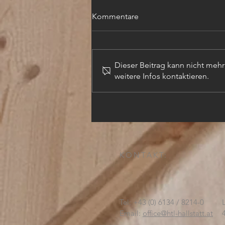
Kommentare
Dieser Beitrag kann nicht meh
weitere Infos kontaktieren.
TECHN. ZEICHNER (m,w,d)
KONTAKT:
Tel: +43 (0) 6134 / 8214-0
Email:
office@htl-hallstatt.at