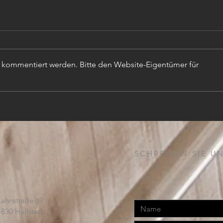
r kommentiert werden. Bitte den Website-Eigentümer für
TISC
PROJEKTLEITER (m,w,d)
SCHREIBEN SIE UN
Lahnstraße 69
4830 Hallstatt