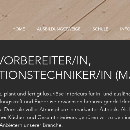
HOME
AUSBILDUNGSZWEIGE
SCHULE
INF
VORBEREITER/IN,
IONSTECHNIKER/IN (M
plant und fertigt luxuriöse Interieurs für in- und auslän
llungskraft und Expertise erwachsen herausragende Idee
e Domizile voller Atmosphäre in markanter Ästhetik. Als 
scher Küchen und Gesamtinterieurs gehören wir zu den in
 Anbietern unserer Branche.