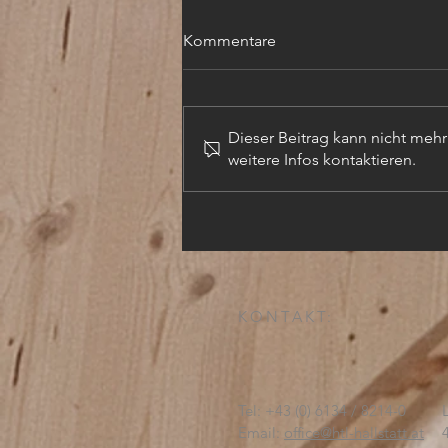
Kommentare
Dieser Beitrag kann nicht meh
weitere Infos kontaktieren.
TECHN. ZEICHNER (m,w,d)
KONTAKT:
Tel: +43 (0) 6134 / 8214-0
Email:
office@htl-hallstatt.at