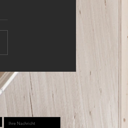
HLER (m,w,d)
S: