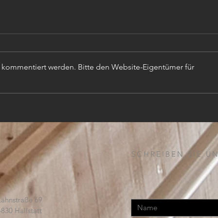
r kommentiert werden. Bitte den Website-Eigentümer für
TISC
PROJEKTLEITER (m,w,d)
SCHREIBEN SIE UN
Lahnstraße 69
4830 Hallstatt