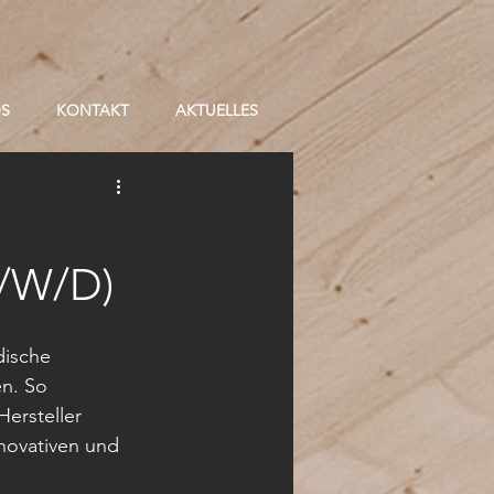
OS
KONTAKT
AKTUELLES
/W/D)
dische 
n. So 
Hersteller 
novativen und 