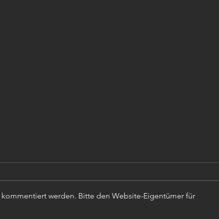
r kommentiert werden. Bitte den Website-Eigentümer für
TISC
PROJEKTLEITER (m,w,d)