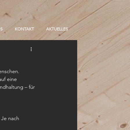
OS
KONTAKT
AKTUELLES
enschen. 
uf eine 
ndhaltung – für 
 Je nach 