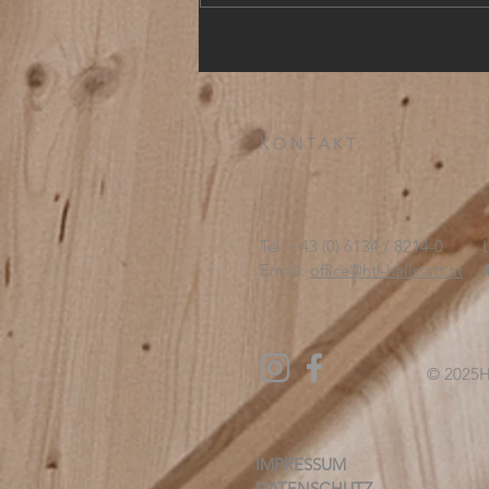
KONTAKT:
Tel: +43 (0) 6134 / 8214-0
Email:
office@htl-hallstatt.at
© 2025
H
IMPRESSUM
DATENSCHUTZ