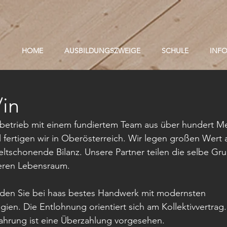
HOME
AUSBILDUNGSZWEIGE
SCHULE
INF
/in
enbetrieb mit einem fundiertem Team aus über hundert M
ertigen wir in Oberösterreich. Wir legen großen Wert a
tschonende Bilanz. Unsere Partner teilen die selbe Gru
eren Lebensraum.
inden Sie bei haas bestes Handwerk mit modernsten 
ien. Die Entlohnung orientiert sich am Kollektivvertrag.
fahrung ist eine Überzahlung vorgesehen. 