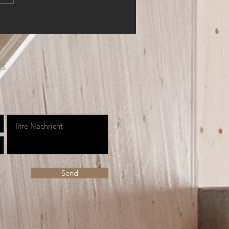
S:
Send