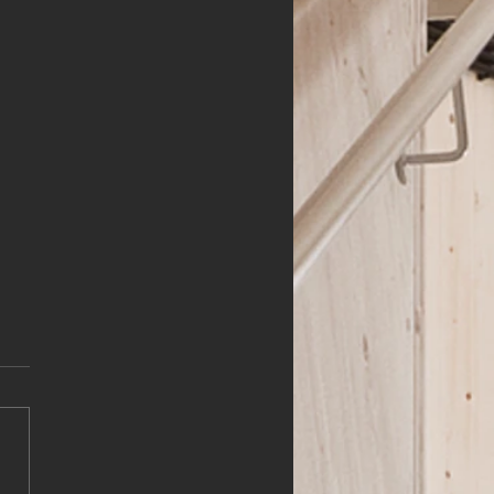
HLER (m,w,d)