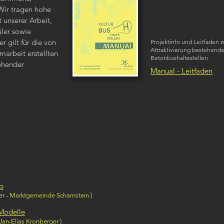
 Wir tragen hohe
t unserer Arbeit,
üler sowie
r gilt für die von
Projektinfo und Leitfaden z
Attraktivierung bestehende
arbeit erstellten
Betonbushaltestellen
manual
ehender
Manual - Leitfaden
yp
ger - Marktgemeinde Scharnstein )
 Modelle
 Jan-Elias Kronberger )