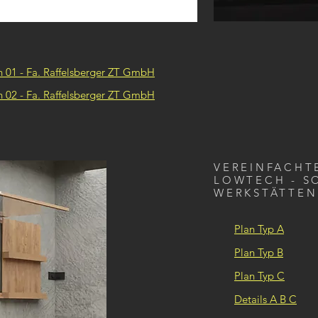
n 01 - Fa. Raffelsberger ZT GmbH
n 02 - Fa. Raffelsberger ZT GmbH
VEREINFACHT
LOWTECH - S
WERKSTÄTTEN
Plan Typ A
Plan Typ B
Plan Typ C
Details A B C