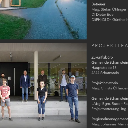
Betreuer
Mag. Stefan Öhlinger
DI Dieter Eder
DI(FH) DI Dr. Günther 
PROJEKTTE
Zukunftsbüro
Gemeinde Scharnstein
Hauptstraße 13
4644 Scharnstein
Projektinitiatorin
Mag. Christa Öhlinger
Gemeinde Scharnstein
LAbg. Bgm. Rudolf Ra
Projektbetreuung: Ing.
Regionalmanagemen
Mag. Johannes Meinh