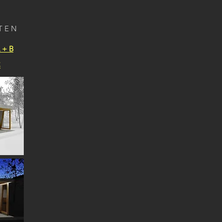
TEN
 + B
C