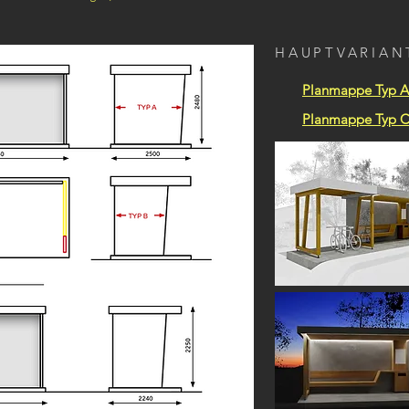
HAUPTVARIAN
Planmappe Typ A
Planmappe Typ 