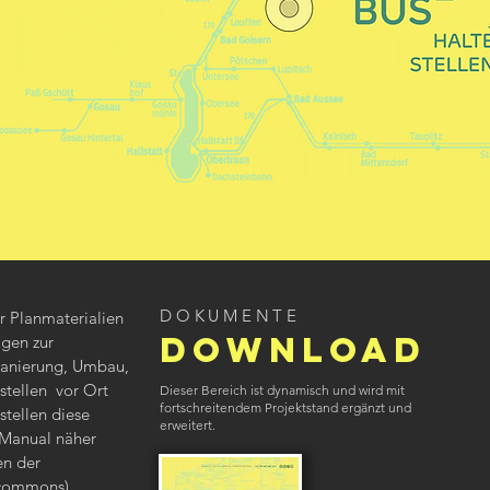
DOKUMENTE
ir Planmaterialien
DOWNLOAD
agen zur
Sanierung, Umbau,
stellen vor Ort
Dieser Bereich ist dynamisch und wird mit
fortschreitendem Projektstand ergänzt und
 stellen diese
erweitert
.
 Manual näher
en der
 commons)