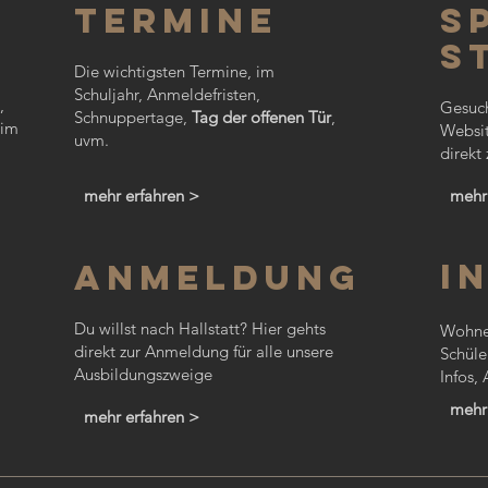
TERMINE
S
S
Die wichtigsten Termine, im
Schuljahr, Anmeldefristen,
,
Gesuch
Schnuppertage,
Tag der offenen Tür
,
 im
Website
uvm.
direkt
mehr erfahren >
mehr 
I
ANMELDUNG
Du willst nach Hallstatt? Hier gehts
Wohnen
direkt zur Anmeldung für alle unsere
Schüle
Ausbildungszweige
Infos, 
mehr 
mehr erfahren >