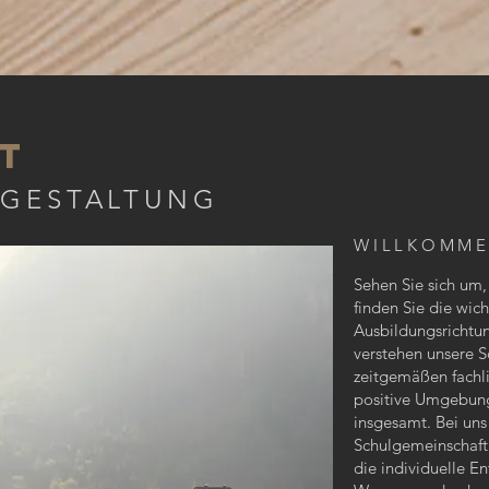
Schnuppertage mit
Unterrichtsteilnahme
auf Anfrage
t
R GESTALTUNG
WILLKOMME
Sehen Sie sich um,
finden Sie die wic
Ausbildungsrichtu
verstehen unsere Sc
zeitgemäßen fachli
positive Umgebung
insgesamt. Bei uns
Schulgemeinschaft
die individuelle E