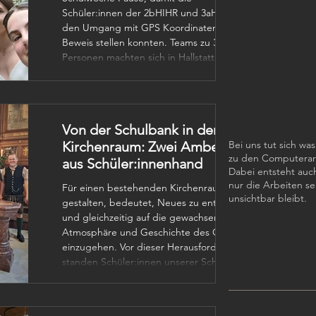
Schüler:innen der 2bHIHR und 3aHIHR
den Umgang mit GPS Koordinaten unter
Beweis stellen konnten. Teams zu 3 bzw. 4
Personen machten sich in Hallstatt auf die
Suche nach bestimmten Orten, welche in
unterschiedlichen Koordinatenformaten
angegeben waren. Von Dezimalgrad,
über Grad, Minuten, Sekunden bis hin zu
Von der Schulbank in den
UTM war alles dabei. Ein Foto vom Ort,
Kirchenraum: Zwei Amben
Bei uns tut sich was
inkl. Team waren die Beweise, w
zu den Computerar
aus Schüler:innenhand
Dabei entsteht auch
nur die Arbeiten se
Für einen bestehenden Kirchenraum zu
unsichtbar bleibt.
gestalten, bedeutet, Neues zu entwickeln
und gleichzeitig auf die gewachsene
Atmosphäre und Geschichte des Ortes
einzugehen. Vor dieser Herausforderung
standen Schüler:innen unserer Schule:
Für die Evangelische Pfarrgemeinde
Hallstatt-Obertraun sollten zwei neue
Amben entstehen – Lesepulte, von