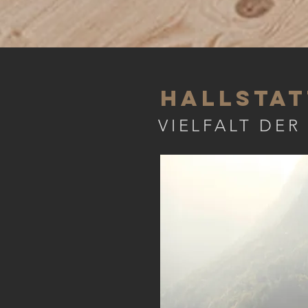
HallStat
VIELFALT DE