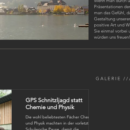
Wenn man durch un
Präsentationen de
man das Gefühl, d
Gestaltung unsere
positive Art und 
Sie einmal vorbei 
würden uns freuen
GALERIE //
GPS Schnitzljagd statt
Chemie und Physik
Die wohl beliebtesten Fächer Chemie
und Physik machten in der vorletzten
Schulwoche Pause, damit die