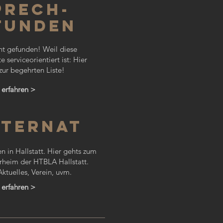
PRECH-
TUNDEN
t gefunden! Weil diese
 serviceorientiert ist: Hier
 zur begehrten Liste!
erfahren >
NTERNAT
 in Hallstatt. Hier gehts zum
rheim der HTBLA Hallstatt.
Aktuelles, Verein, uvm.
erfahren >