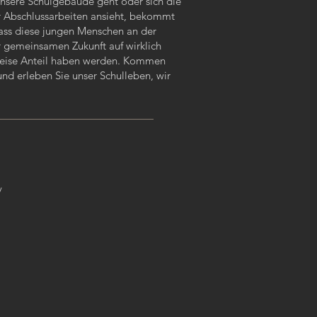
sere Schul­gebäude geht oder sich die
r Abschlussarbeiten ansieht, bekommt
ass diese jungen Menschen an der
r gemeinsamen Zukunft auf wirklich
Weise Anteil haben werden. Kommen
und erleben Sie unser Schulleben, wir
!
/