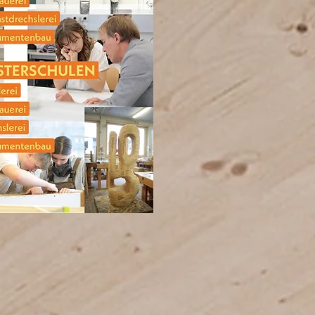
COME AND
SEE
Besucher:innentage
neue Termine ab
September 2026