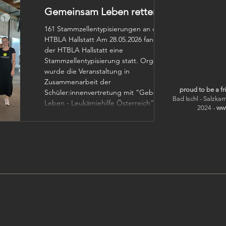
denen biblische Texte vorgetragen
Gemeinsam Leben retten
werden. Den Auftakt bildete ein
Entwurfswettbewerb im dritten Jahrgang.
161 Stammzellentypisierungen an der
Mehr als 50 Ideen entstanden, acht
HTBLA Hallstatt Am 28.05.2026 fand an
kamen
der HTBLA Hallstatt eine
Stammzellentypisierung statt. Organisiert
wurde die Veranstaltung in
Zusammenarbeit der
proud to be a f
Schüler:innenvertretung mit “Geben für
Bad Ischl - Salzk
Leben - Leukämiehilfe Österreich”, um
2024 -
ww
möglichst viele neue potenzielle
Stammzellspenderinnen und
Stammzellspender zu gewinnen. Die Idee
für die Aktion entstand innerhalb der
Schülervertretung und wurde von
Schulsprecherin Shannon Caitlyn Escalona
an die