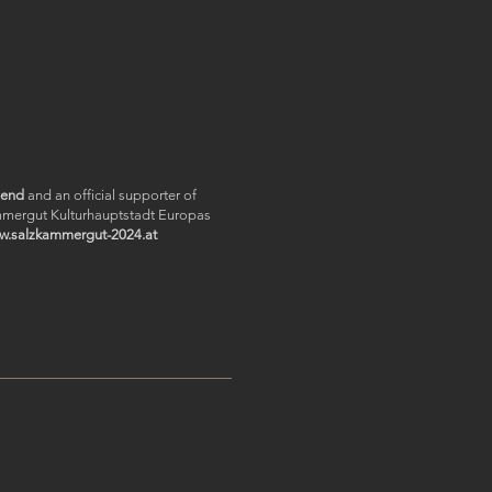
riend
and an official supporter of
ammergut Kulturhauptstadt Europas
w.salzkammergut-2024.at