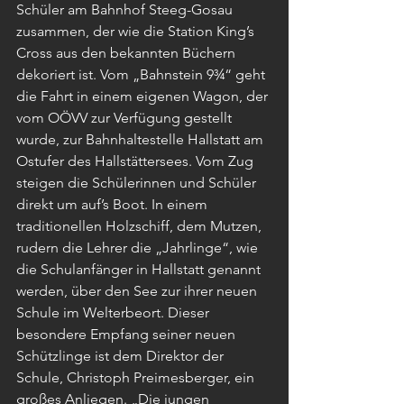
Schüler am Bahnhof Steeg-Gosau 
zusammen, der wie die Station King’s 
Cross aus den bekannten Büchern 
dekoriert ist. Vom „Bahnstein 9¾“ geht 
die Fahrt in einem eigenen Wagon, der 
vom OÖVV zur Verfügung gestellt 
wurde, zur Bahnhaltestelle Hallstatt am 
Ostufer des Hallstättersees. Vom Zug 
steigen die Schülerinnen und Schüler 
direkt um auf’s Boot. In einem 
traditionellen Holzschiff, dem Mutzen, 
rudern die Lehrer die „Jahrlinge“, wie 
die Schulanfänger in Hallstatt genannt 
werden, über den See zur ihrer neuen 
Schule im Welterbeort. Dieser 
besondere Empfang seiner neuen 
Schützlinge ist dem Direktor der 
Schule, Christoph Preimesberger, ein 
großes Anliegen. „Die jungen 