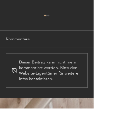
Kommentare
Gemeinsam Lebe
Von der Schulbank in den
Dieser Beitrag kann nicht mehr
kommentiert werden. Bitte den
Kirchenraum: Zwei Amben
Website-Eigentümer für weitere
aus Schüler:innenhand
Infos kontaktieren.
KONTAKT:
Tel:
+43 (0) 6134
/ 8214-0
Email:
office@htl-hallstatt.at