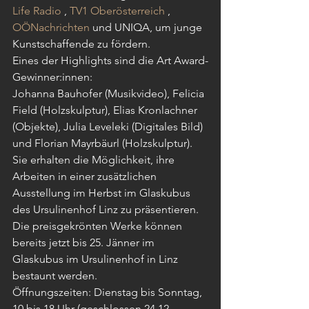
Life Radio
 , 
TV1 Oberösterreich
 , 
OÖNachrichten
 und UNIQA, um junge 
Kunstschaffende zu fördern.
Eines der Highlights sind die Art Award-
Gewinner:innen:
Johanna Bauhofer (Musikvideo), Felicia 
Field (Holzskulptur), Elias Kronlachner 
(Objekte), Julia Leveleki (Digitales Bild) 
und Florian Mayrbäurl (Holzskulptur). 
Sie erhalten die Möglichkeit, ihre 
Arbeiten in einer zusätzlichen 
Ausstellung im Herbst im Glaskubus 
des Ursulinenhof Linz zu präsentieren. 
Die preisgekrönten Werke können 
bereits jetzt bis 25. Jänner im 
Glaskubus im Ursulinenhof in Linz 
bestaunt werden.
Öffnungszeiten: Dienstag bis Sonntag, 
10 bis 18 Uhr (geschlossen 24.12.–