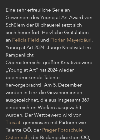
Eine sehr erfreuliche Serie an 
Gewinnern des Young at Art Award von 
Schülern der Bildhauerei setzt sich 
auch heuer fort. Herzliche Gratulation 
an 
Felicia Field 
und 
Florian Mayerbäurl
. 
Young at Ar
t 2024: Junge Kreativität im 
Rampenlicht
Oberösterreichs größter Kreativbewerb 
„Young at Art“ hat 2024 wieder 
beeindruckende Talente 
hervorgebracht!  Am 5. Dezember 
wurden in Linz die Gewinner:innen 
ausgezeichnet, die aus insgesamt 369 
eingereichten Werken ausgewählt 
wurden. Der Wettbewerb wird von 
Tips.at
  gemeinsam mit Partnern wie 
Talente OÖ, der 
Prager Fotoschule 
Österreich
, der Bildungsdirektion OÖ, 