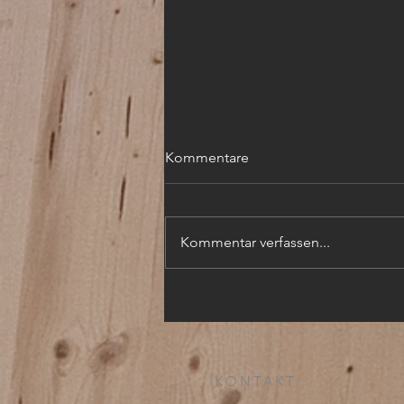
Kommentare
Kommentar verfassen...
GPS Schnitzljagd statt
Chemie und Physik
KONTAKT: