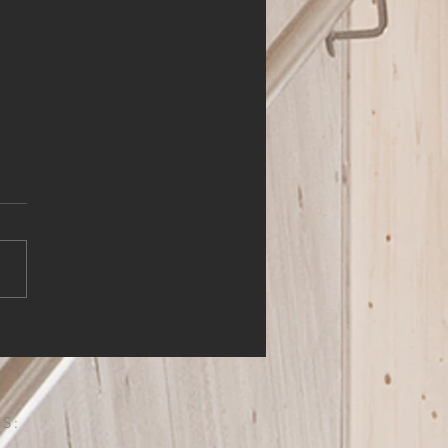
insam Leben retten
S: