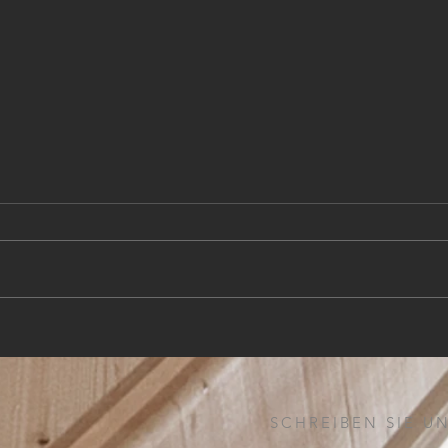
Geme
Von der Schulbank in den
Kirchenraum: Zwei Amben
aus Schüler:innenhand
SCHREIBEN SIE UN