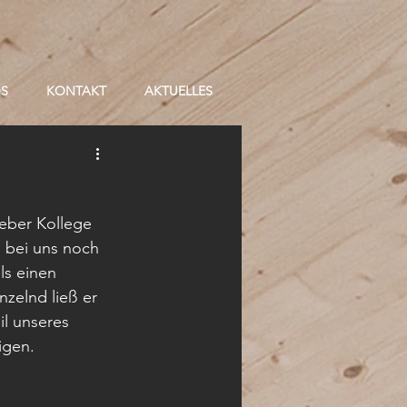
OS
KONTAKT
AKTUELLES
ieber Kollege 
 bei uns noch 
ls einen 
zelnd ließ er 
l unseres 
igen. 