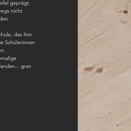
ifel geprägt. 
egs nicht 
den 
 
chule, das ihm 
ie Schülerinnen 
en.
emalige 
anden... gran 