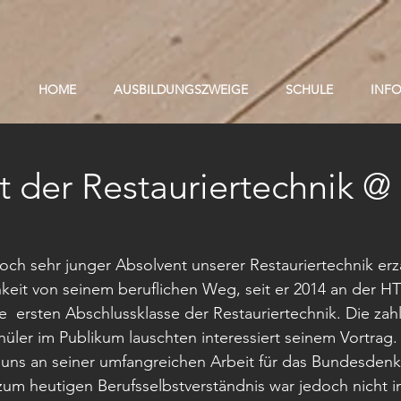
HOME
AUSBILDUNGSZWEIGE
SCHULE
INF
 der Restauriertechnik @
och sehr junger Absolvent unserer Restauriertechnik erzä
hkeit von seinem beruflichen Weg, seit er 2014 an der HT
e  ersten Abschlussklasse der Restauriertechnik. Die zah
üler im Publikum lauschten interessiert seinem Vortrag. 
er uns an seiner umfangreichen Arbeit für das Bundesden
zum heutigen Berufsselbstverständnis war jedoch nicht 