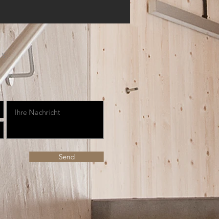
S:
Send