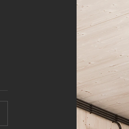
N. ZEICHNER (m,w,d)