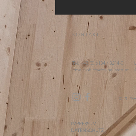
Chemie und Physik
KONTAKT:
Tel: +43 (0) 6134 / 8214-0
Email:
office@htl-hallstatt.at
© 2025
H
IMPRESSUM
DATENSCHUTZ