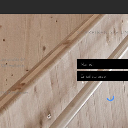
Kirchenraum: Zwei Amben
aus Schüler:innenhand
SCHREIBEN SIE UN
Lahnstraße 69
4830 Hallstatt
TBLA Hallstatt