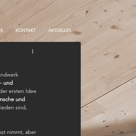
OS
KONTAKT
AKTUELLES
handwerk 
- und 
der ersten Idee 
nsche und 
ieden sind, 
nst nimmt, aber 