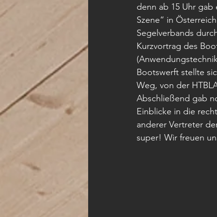
denn ab 15 Uhr gab 
Szene“ in Österreich
Segelverbands durch 
Kurzvortrag des Boot
(Anwendungstechnike
Bootswerft stellte si
Weg, von der HTBLA H
Abschließend gab noc
Einblicke in die rec
anderer Vertreter de
super! Wir freuen u