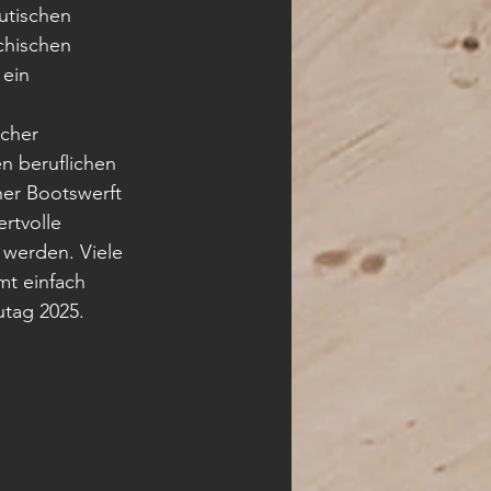
utischen 
chischen 
ein 
cher 
en beruflichen 
her Bootswerft
rtvolle 
 werden. Viele 
mt einfach 
utag 2025.