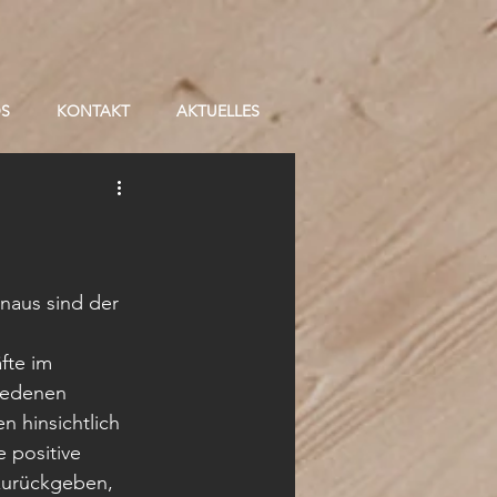
OS
KONTAKT
AKTUELLES
naus sind der 
fte im 
iedenen 
 hinsichtlich 
 positive 
zurückgeben, 