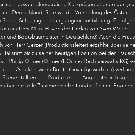
es sehr abwechslungsreiche Kurzpräsentationen der „na
 und Deutschland. So etwa die Vorstellung des Österrei
Stefan Scharnagl, Leitung Jugendausbildung. Es folgte 
sausstatters M. u. H. von der Linden von Sven Walter 
r und Bootsbaumeister in Deutschland) Auch die Fraus
ch vor. Herr Gerzer (Produktionsleiter) erzählte über sein
allstatt bis zu seiner heutigen Position bei der Frausc
h Phillip Ortner (Ortner & Ortner Rechtsanwalts KG) we
htlichen Aspekte, wenn Boote (privat/gewerblich) verkauft
r Szene stellten ihre Produkte und Angebot vor. Insgesa
ns über die tolle Zusammenarbeit und auf einen Bootsba