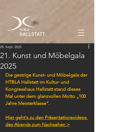
28. Sept. 2025
21. Kunst und Möbelgala
2025
Die gestrige Kunst- und Möbelgala der 
HTBLA Hallstatt im Kultur- und 
Kongresshaus Hallstatt stand dieses 
Mal unter dem glanzvollen Motto „100 
Jahre Meisterklasse“.
Hier geht's zu den Präsentationsvideos 
des Abends zum Nachsehen >