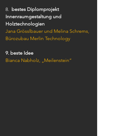
8.  
bestes Diplomprojekt 
Innenraumgestaltung und 
Holztechnologien
Jana Grösslbauer und Melina Schrems, 
Bürozubau Merlin Technology
9. beste Idee
Bianca Nabholz, „Meilenstein“