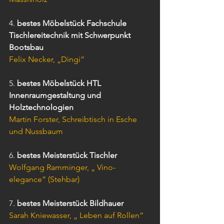
4. 
bestes Möbelstück Fachschule 
Tischlereitechnik mit Schwerpunkt 
Bootsbau
Felix Necker, „Dingi”
5. 
bestes Möbelstück HTL 
Innenraumgestaltung und 
Holztechnologien
Martin Forster, Schreibtisch in Esche 
und Nussbaum
6. 
bestes Meisterstück Tischler
Wolfgang Ramminger, „ Vino-
elegance” (Stehbar)
7. 
bestes Meisterstück Bildhauer
Sarah Kniewasser, „ Leben auf Rollen“