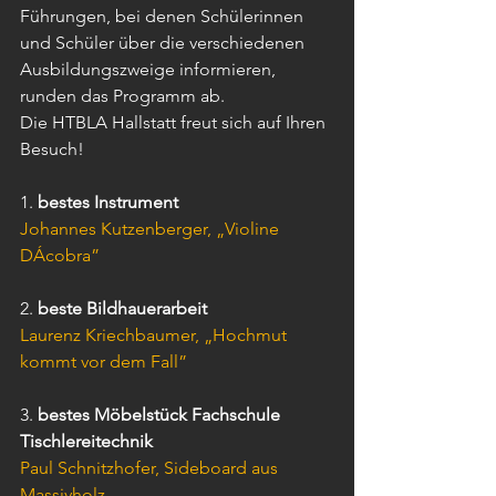
Führungen, bei denen Schülerinnen 
und Schüler über die verschiedenen 
Ausbildungszweige informieren, 
runden das Programm ab.
Die HTBLA Hallstatt freut sich auf Ihren 
Besuch!
1. 
bestes Instrument
Johannes Kutzenberger, „Violine 
DÁcobra”
2. 
beste Bildhauerarbeit
Laurenz Kriechbaumer, „Hochmut 
kommt vor dem Fall”
3. 
bestes Möbelstück Fachschule 
Tischlereitechnik
Paul Schnitzhofer, Sideboard aus 
Massivholz