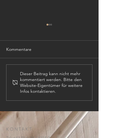
Kommentare
Gemeinsam Lebe
Von der Schulbank in den
Dieser Beitrag kann nicht mehr
kommentiert werden. Bitte den
Kirchenraum: Zwei Amben
Website-Eigentümer für weitere
aus Schüler:innenhand
Infos kontaktieren.
KONTAKT:
Tel:
+43 (0) 6134
/ 8214-0