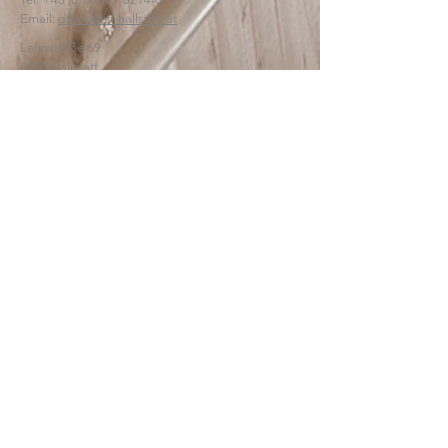
Email:
office@htl-hallstatt.at
Lahnstraße 69
4830 Hallstatt
© 2025
HTBLA Hallstatt
IMPRESSUM
DATENSCHUTZ
SCHREIBEN SIE UNS: