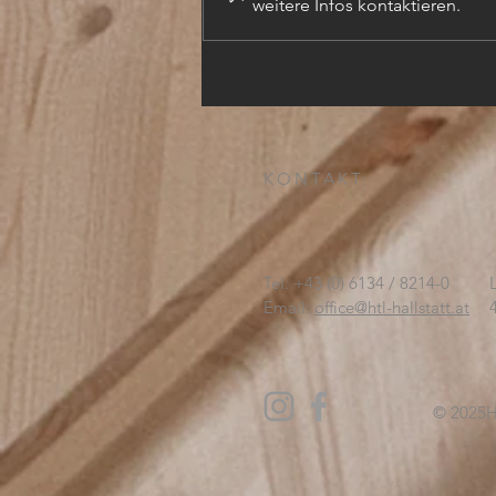
weitere Infos kontaktieren.
TECHN. ZEICHNER (m,w,d)
KONTAKT:
Tel: +43 (0) 6134 / 8214-0
Email:
office@htl-hallstatt.at
© 2025
H