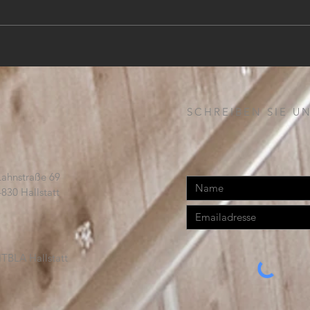
PROJEKTLEITER (m,w,d)
SCHREIBEN SIE UN
Lahnstraße 69
4830 Hallstatt
TBLA Hallstatt