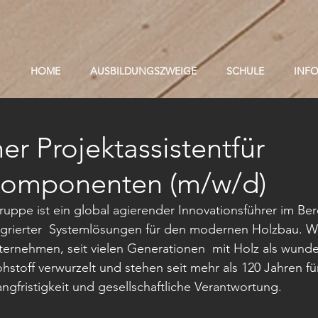
HOME
AUSBILDUNGSZWEIGE
SCHULE
INF
er Projektassistentfür
komponenten (m/w/d)
pe ist ein global agierender Innovationsführer im Ber
tegrierter  Systemlösungen für den modernen Holzbau. Wi
ternehmen, seit vielen Generationen  mit Holz als wunde
off verwurzelt und stehen seit mehr als 120 Jahren für 
angfristigkeit und gesellschaftliche Verantwortung.