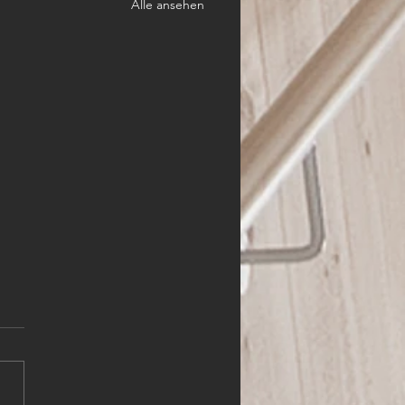
Alle ansehen
HLER (m,w,d)