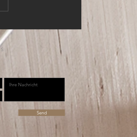
S:
Send