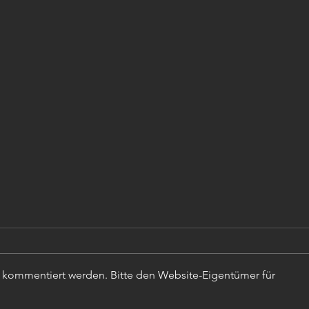
r kommentiert werden. Bitte den Website-Eigentümer für
TISC
PROJEKTLEITER (m,w,d)