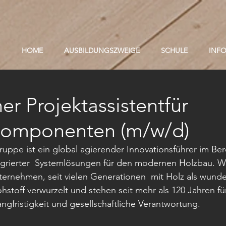
HOME
AUSBILDUNGSZWEIGE
SCHULE
INF
er Projektassistentfür
komponenten (m/w/d)
pe ist ein global agierender Innovationsführer im Ber
tegrierter  Systemlösungen für den modernen Holzbau. Wi
ternehmen, seit vielen Generationen  mit Holz als wunde
off verwurzelt und stehen seit mehr als 120 Jahren für 
angfristigkeit und gesellschaftliche Verantwortung.