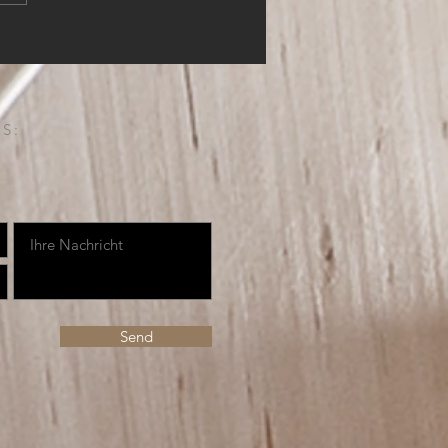
S:
Send