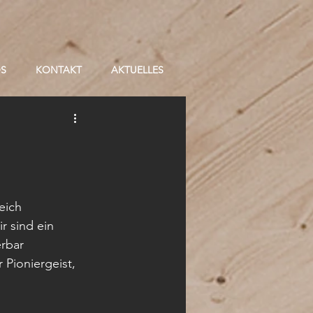
OS
KONTAKT
AKTUELLES
eich 
r sind ein 
rbar 
Pioniergeist,  