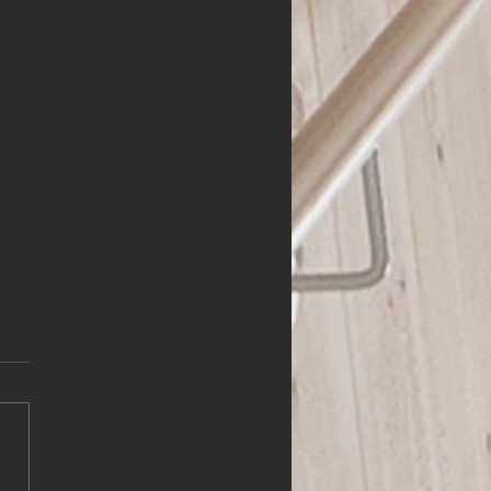
HLER (m,w,d)