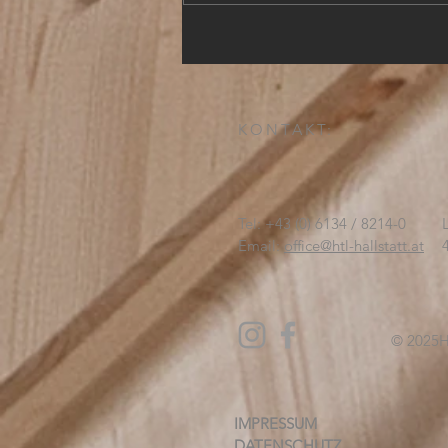
KONTAKT:
Tel: +43 (0) 6134 / 8214-0
Email:
office@htl-hallstatt.at
© 2025
H
IMPRESSUM
DATENSCHUTZ