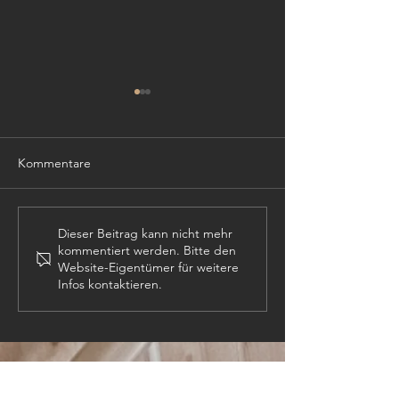
Kommentare
TISCHLER (m,w,
PROJEKTLEITER (m,w,d)
Dieser Beitrag kann nicht mehr
kommentiert werden. Bitte den
Website-Eigentümer für weitere
Infos kontaktieren.
KONTAKT: