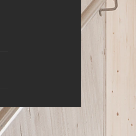
HLER (m,w,d)
S: