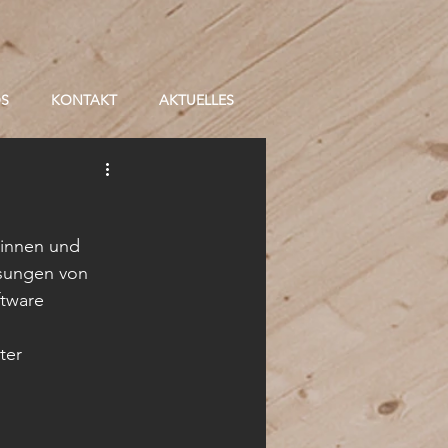
OS
KONTAKT
AKTUELLES
innen und 
sungen von 
tware 
ter 