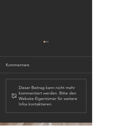
Kommentare
Gemeinsam Lebe
Von der Schulbank in den
Dieser Beitrag kann nicht mehr
kommentiert werden. Bitte den
Kirchenraum: Zwei Amben
Website-Eigentümer für weitere
aus Schüler:innenhand
Infos kontaktieren.