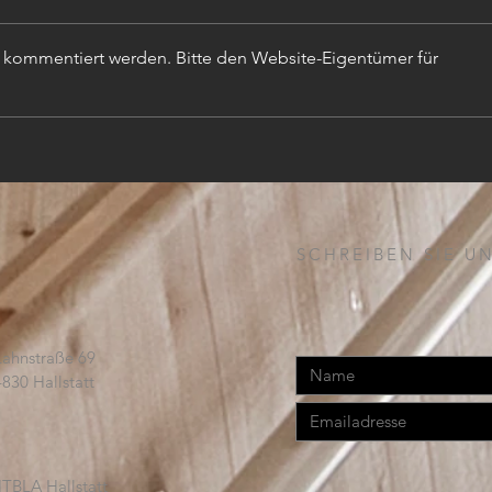
r kommentiert werden. Bitte den Website-Eigentümer für
TISC
PROJEKTLEITER (m,w,d)
SCHREIBEN SIE UN
Lahnstraße 69
4830 Hallstatt
TBLA Hallstatt