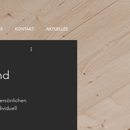
OS
KONTAKT
AKTUELLES
nd
ersönlichen 
viduell 