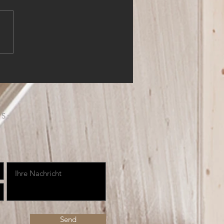
HLER (m,w,d)
S:
Send