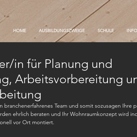
HOME
AUSBILDUNGSZWEIGE
SCHULE
INF
er/in für Planung und
ng, Arbeitsvorbereitung u
beitung
ein branchenerfahrenes Team und somit sozusagen Ihre p
rden ehrlich beraten und Ihr Wohnraumkonzept wird indi
onell vor Ort montiert.