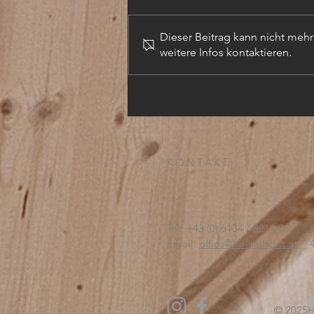
Dieser Beitrag kann nicht meh
weitere Infos kontaktieren.
TECHN. ZEICHNER (m,w,d)
KONTAKT:
Tel: +43 (0) 6134 / 8214-0
Email:
office@htl-hallstatt.at
© 2025
H