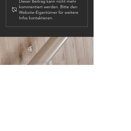
Dieser Beitrag kann nicht mehr
kommentiert werden. Bitte den
Website-Eigentümer für weitere
Infos kontaktieren.
KONTAKT:
Tel:
+43 (0) 6134
/ 8214-0
Email:
office@htl-hallstatt.at
Lahnstraße 69
4830 Hallstatt
© 2025
HTBLA Hallstatt
IMPRESSUM
DATENSCHUTZ