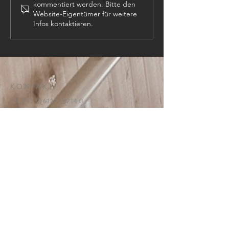
kommentiert werden. Bitte den
Website-Eigentümer für weitere
Infos kontaktieren.
KONTAKT:
Tel:
+43 (0) 6134
/ 8214-0
Email:
office@htl-hallstatt.at
Lahnstraße 69
4830 Hallstatt
© 2025
HTBLA Hallstatt
IMPRESSUM
DATENSCHUTZ