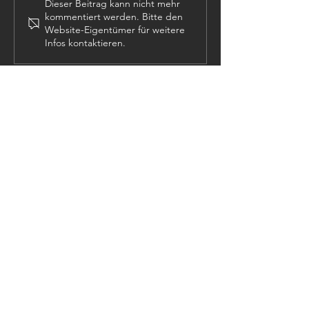
Dieser Beitrag kann nicht mehr
kommentiert werden. Bitte den
Website-Eigentümer für weitere
Infos kontaktieren.
KONTAKT:
Tel:
+43 (0) 6134
/ 8214-0
Email:
office@htl-hallstatt.at
Lahnstraße 69
4830 Hallstatt
© 2025
HTBLA Hallstatt
IMPRESSUM
DATENSCHUTZ