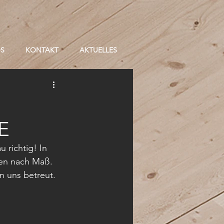
OS
KONTAKT
AKTUELLES
E
richtig! In 
den nach Maß. 
n uns betreut. 