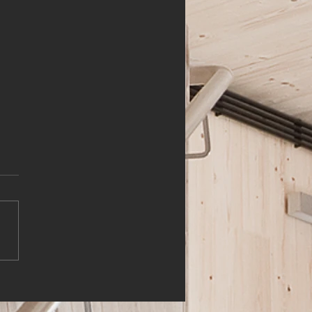
HLER (m,w,d)