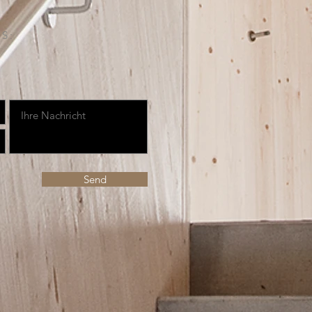
S:
Send