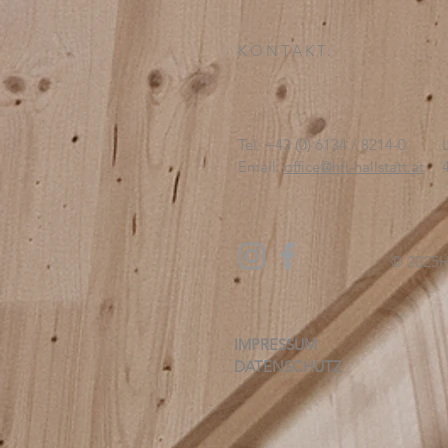
KONTAKT:
Tel: +43 (0) 6134 / 8214-0
Email:
office@htl-hallstatt.at
© 2025
H
IMPRESSUM
DATENSCHUTZ