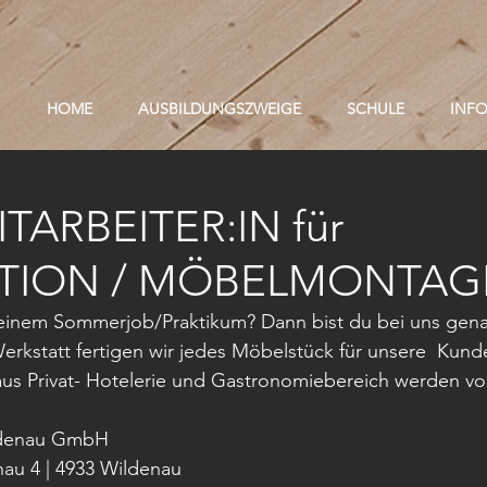
HOME
AUSBILDUNGSZWEIGE
SCHULE
INF
TARBEITER:IN für
TION / MÖBELMONTAG
einem Sommerjob/Praktikum? Dann bist du bei uns genau 
rkstatt fertigen wir jedes Möbelstück für unsere  Kun
, aus Privat- Hotelerie und Gastronomiebereich werden vo
ildenau GmbH  
u 4 | 4933 Wildenau 