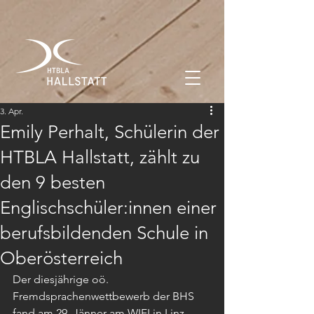
3. Apr.
Emily Perhalt, Schülerin der
HTBLA Hallstatt, zählt zu
den 9 besten
Englischschüler:innen einer
berufsbildenden Schule in
Oberösterreich
Der diesjährige oö. 
Fremdsprachenwettbewerb der BHS 
fand am 29. Jänner am WIFI in Linz 