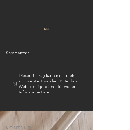
Kommentare
TISCHLER (m,w,
PROJEKTLEITER (m,w,d)
Dieser Beitrag kann nicht mehr
kommentiert werden. Bitte den
Website-Eigentümer für weitere
Infos kontaktieren.
KONTAKT: