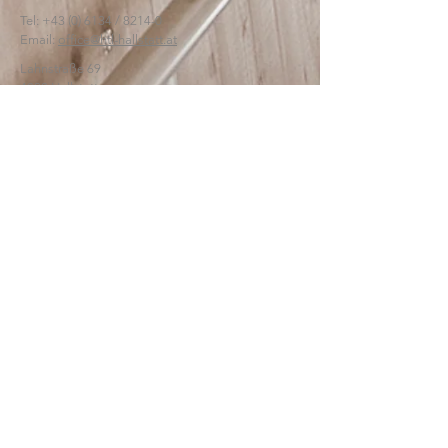
Tel:
+43 (0) 6134
/ 8214-0
Email:
office@htl-hallstatt.at
Lahnstraße 69
4830 Hallstatt
© 2025
HTBLA Hallstatt
IMPRESSUM
DATENSCHUTZ
SCHREIBEN SIE UNS: