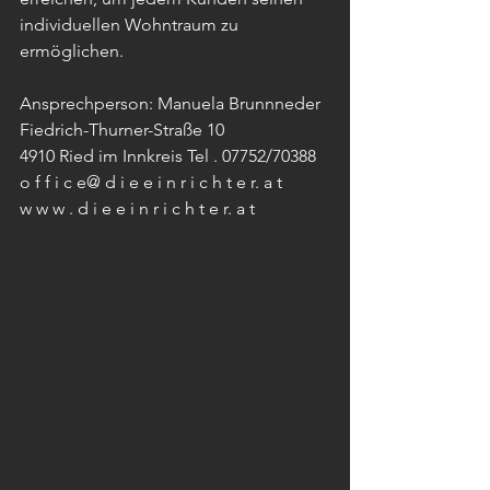
individuellen Wohntraum zu 
ermöglichen.
Ansprechperson: Manuela Brunnneder 
Fiedrich-Thurner-Straße 10 
4910 Ried im Innkreis Tel . 07752/70388
o f f i c e@ d i e e i n r i c h t e r. a t 
w w w . d i e e i n r i c h t e r. a t