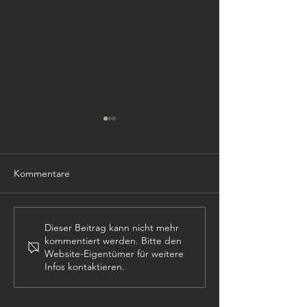
Kommentare
TISCHLER (m,w,
PROJEKTLEITER (m,w,d)
Dieser Beitrag kann nicht mehr
kommentiert werden. Bitte den
Website-Eigentümer für weitere
Infos kontaktieren.