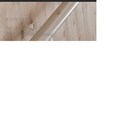
KONTAKT:
Tel:
+43 (0) 6134
/ 8214-0
Email:
office@htl-hallstatt.at
Lahnstraße 69
4830 Hallstatt
© 2025
HTBLA Hallstatt
IMPRESSUM
DATENSCHUTZ
SCHREIBEN SIE UNS: