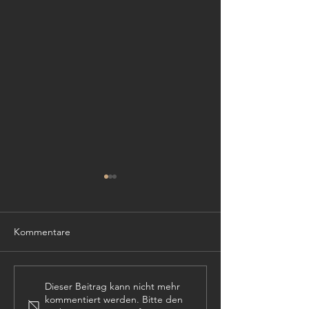
Seefahrt
Kommentare
21. Kunst und Möbelgala
Dieser Beitrag kann nicht mehr
kommentiert werden. Bitte den
2025