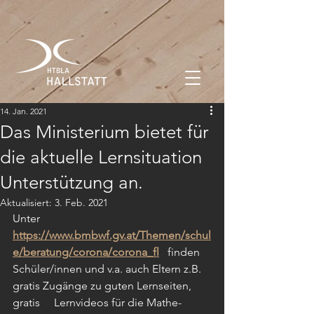
14. Jan. 2021
Das Ministerium bietet für
die aktuelle Lernsituation
Unterstützung an.
Aktualisiert:
3. Feb. 2021
Unter 
https://www.bmbwf.gv.at/Themen/schul
e/beratung/corona/corona_fl
   finden 
Schüler/innen und v.a. auch Eltern z.B. 
gratis Zugänge zu guten Lernseiten, 
gratis     Lernvideos für die Mathe-