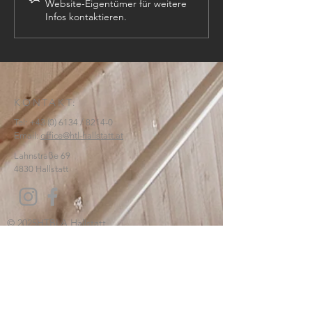
Website-Eigentümer für weitere
Infos kontaktieren.
KONTAKT:
Tel:
+43 (0) 6134
/ 8214-0
Email:
office@htl-hallstatt.at
Lahnstraße 69
4830 Hallstatt
© 2025
HTBLA Hallstatt
IMPRESSUM
DATENSCHUTZ