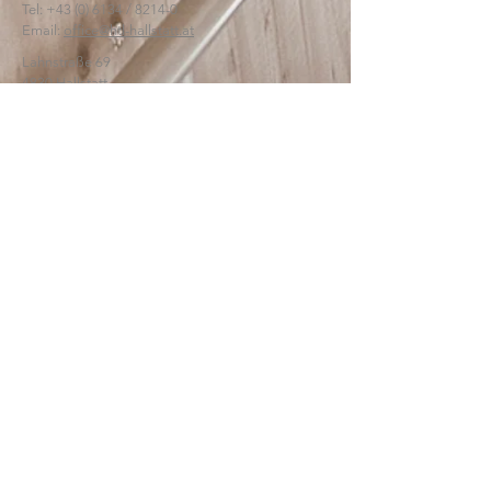
Tel:
+43 (0) 6134
/ 8214-0
Email:
office@htl-hallstatt.at
Lahnstraße 69
4830 Hallstatt
© 2025
HTBLA Hallstatt
IMPRESSUM
DATENSCHUTZ
SCHREIBEN SIE UNS: