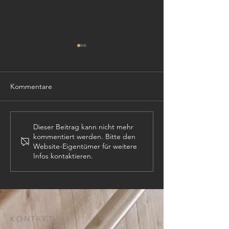
Kommentare
TISCHLER (m,w,
PROJEKTLEITER (m,w,d)
Dieser Beitrag kann nicht mehr
kommentiert werden. Bitte den
Website-Eigentümer für weitere
Infos kontaktieren.
KONTAKT: