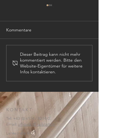
Kommentare
TISCHLER (m,w,
PROJEKTLEITER (m,w,d)
Dieser Beitrag kann nicht mehr
kommentiert werden. Bitte den
Website-Eigentümer für weitere
Infos kontaktieren.
KONTAKT:
Tel:
+43 (0) 6134
/ 8214-0
Email:
office@htl-hallstatt.at
Lahnstraße 69